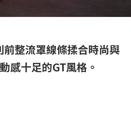
鋭利前整流罩線條揉合時尚與
且動感十足的GT風格。