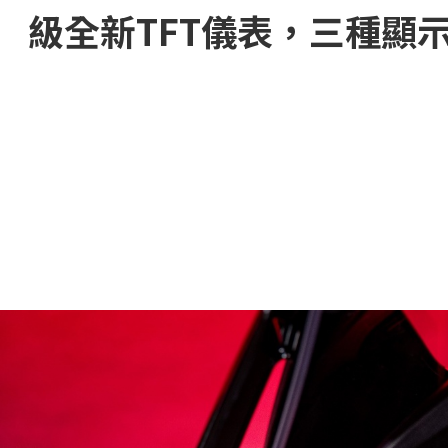
級全新TFT儀表，三種顯