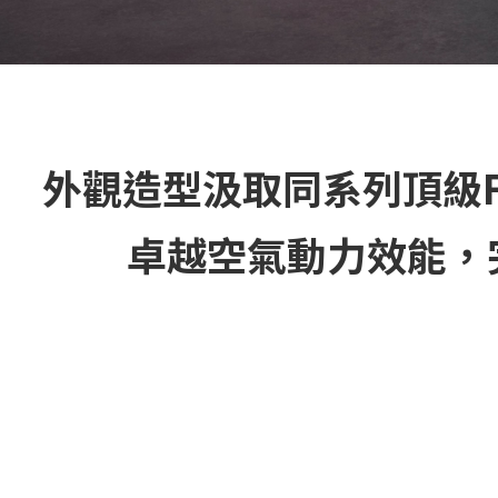
外觀造型汲取同系列頂級F
卓越空氣動力效能，完