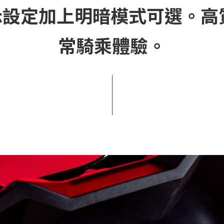
示設定加上明暗模式可選。
常騎乘體驗。