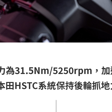
高扭力為31.5Nm/5250rp
配備本田HSTC系統保持後輪抓